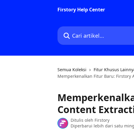
Lewati ke konten utama
Firstory Help Center
Cari artikel...
Semua Koleksi
Fitur Khusus Lainny
Memperkenalkan Fitur Baru: Firstory A
Memperkenalkan 
Content Extract
Ditulis oleh
Firstory
Diperbarui lebih dari satu min