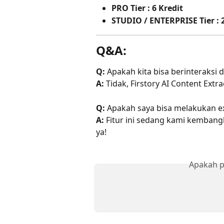
PRO Tier
:
6 Kredit
STUDIO / ENTERPRISE Tier : 
Q&A:
Q:
 Apakah kita bisa berinteraksi 
A:
 Tidak, Firstory AI Content Ext
Q:
 Apakah saya bisa melakukan exp
A:
 Fitur ini sedang kami kembang
ya!
Apakah p