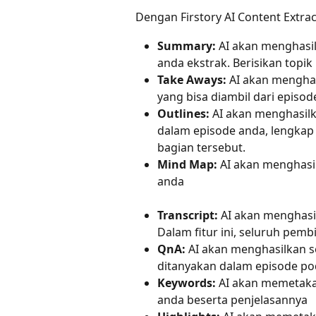
Dengan Firstory AI Content Extra
Summary:
 AI akan menghasi
anda ekstrak. Berisikan topik
Take Aways:
 AI akan menghasi
yang bisa diambil dari episod
Outlines:
 AI akan menghasilk
dalam episode anda, lengka
bagian tersebut.
Mind Map:
 AI akan menghasi
anda
Transcript:
 AI akan menghasi
Dalam fitur ini, seluruh pemb
QnA:
 AI akan menghasilkan s
ditanyakan dalam episode po
Keywords:
 AI akan memetaka
anda beserta penjelasannya