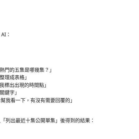
AI：
熱門的五集是哪幾集？」
整理成表格」
幫我標出出現的時間點」
關鍵字」
 評論幫我看一下，有沒有需要回覆的」
p 輸入「列出最近十集公開單集」後得到的結果：