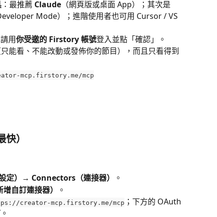
具
：最推薦 
Claude
（網頁版或桌面 App）；其次是 
eloper Mode）；進階使用者也可用 Cursor / VS 
，請用
你受邀的 Firstory 帳號
登入並點「確認」。
（只能看、不能改動或發佈你的節目），而且只看得到
eator-mcp.firstory.me/mcp
，最快）
s（設定）→ Connectors（連接器）
。
or（新增自訂連接器）
。
；下方的 OAuth 
tps://creator-mcp.firstory.me/mcp
可
。