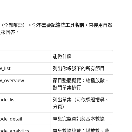
工具（全部唯讀）。你
不需要記這些工具名稱
，直接用自然
具來回答。
能做什麼
_list
列出你帳號下的所有節目
w_overview
節目整體概覽：總播放數、
熱門單集排行
ode_list
列出單集（可依標題搜尋、
分頁）
ode_detail
單集完整資訊與基本數據
ode_analytics
單集數據總覽：播放數、收